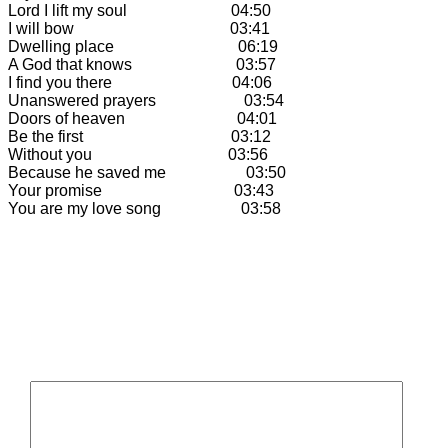
Lord I lift my soul 04:50
I will bow 03:41
Dwelling place 06:19
A God that knows 03:57
I find you there 04:06
Unanswered prayers 03:54
Doors of heaven 04:01
Be the first 03:12
Without you 03:56
Because he saved me 03:50
Your promise 03:43
You are my love song 03:58
Beitragsnavigation
Next:
In your arms | Single, mp3 download
Schreibe einen Kommentar
Deine E-Mail-Adresse wird nicht veröffentlicht.
Erforderliche Felder sind mit
*
markiert
Kommentar
*