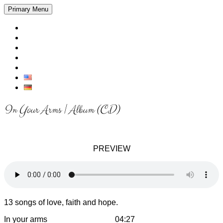
Skip
Primary Menu
to
content
Home
Über Sarah
Booking
Kontakt
Shop
In Your Arms | Album (CD)
PREVIEW
13 songs of love, faith and hope.
In your arms 04:27