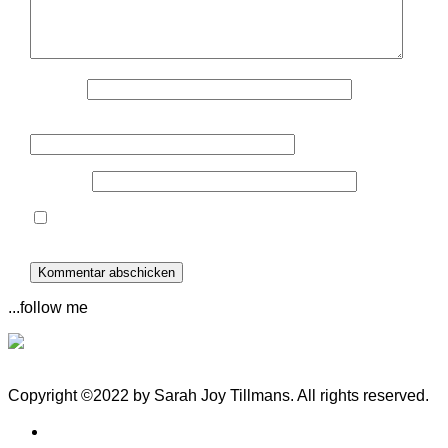
Name
*
E-Mail-Adresse
*
Website
Name, E-Mail-Adresse und Website in diesem
Browser für meinen nächsten Kommentar speichern.
...follow me
Impressum
Datenschutz
Copyright ©2022 by Sarah Joy Tillmans. All rights reserved.
Home