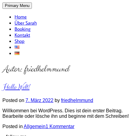
Skip
Primary Menu
to
content
Home
Über Sarah
Booking
Kontakt
Shop
Autor:
friedhelmmund
Hallo Welt!
Posted on
7. März 2022
by
friedhelmmund
Willkommen bei WordPress. Dies ist dein erster Beitrag.
Bearbeite oder lösche ihn und beginne mit dem Schreiben!
zu
Posted in
Allgemein
1 Kommentar
Hallo